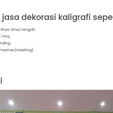
asa dekorasi kaligrafi seper
 khas timur tengah
/ mtq
inding
/marmer/washing)
i