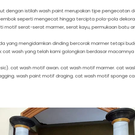
ebut dengan istilah wash paint merupakan tipe pengecatan 
tembok seperti mengecat hingga tercipta pola-pola dekoras
ti motif serat-serat marmer, serat kayu, permukaan batu ande
nda yang mengidamkan dinding bercorak marmer tetapi bud
cat wash yang telah kami golongkan berdasar macamnya d
assic). cat wash motif awan. cat wash motif marmer. cat was
ragging. wash paint motif draging. cat wash motif sponge 