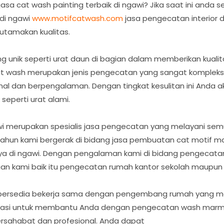
a cat wash painting terbaik di ngawi? Jika saat ini anda
di ngawi
www.motifcatwash.com
jasa pengecatan interior 
tamakan kualitas.
ng unik seperti urat daun di bagian dalam memberikan kuali
cat wash merupakan jenis pengecatan yang sangat komplek
nal dan berpengalaman. Dengan tingkat kesulitan ini Anda
 seperti urat alami.
wi merupakan spesialis jasa pengecatan yang melayani sem
0 tahun kami bergerak di bidang jasa pembuatan cat motif m
innya di ngawi. Dengan pengalaman kami di bidang pengecat
gan kami baik itu pengecatan rumah kantor sekolah maupun
a bersedia bekerja sama dengan pengembang rumah yang 
edikasi untuk membantu Anda dengan pengecatan wash mar
rsahabat dan profesional. Anda dapat