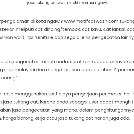
jasa tukang cat wash motif marmer ngawi
rpengalaman di kota ngawi? www.motifcatwash.com tukang
erior, meliputi cat dinding/tembok, cat kayu, cat lantai, ca
fashion wall), hpl furniture dan segala jenis pengecatan lai
salah pengecatan rumah anda, serahkan kepada ahlinya kar
ng siap melayani dan mengatasi semua kebutuhan & perma
tenang”.
a-rata menggunakan tarif biaya pengerjaan per meter, hal
 jasa tukang cat. karena anda sebagai user dapat menghitun
kan jasa pengecatan yang mana. dalam penghitungannya
 harga borong kerja atau jasa tukang cat harian juga ada.