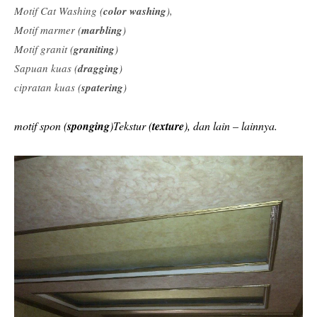
Motif Cat Washing (
color washing
),
Motif marmer (
marbling
)
Motif granit (
graniting
)
Sapuan kuas (
dragging
)
cipratan kuas (
spatering
)
motif spon (
sponging
)Tekstur (
texture
), dan lain – lainnya.