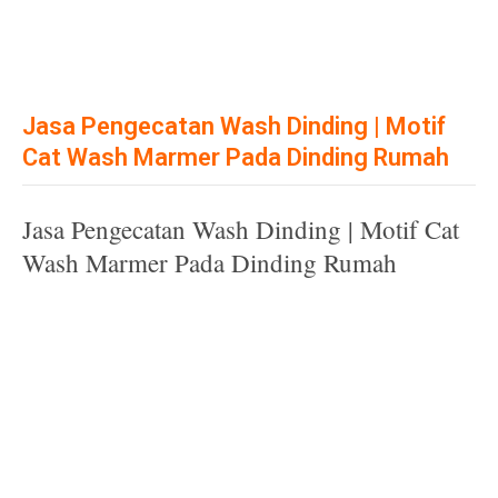
Jasa Pengecatan Wash Dinding | Motif
Cat Wash Marmer Pada Dinding Rumah
Jasa Pengecatan Wash Dinding | Motif Cat
Wash Marmer Pada Dinding Rumah
Tukang Cat Wash Surabaya, Tukang Cat Wash Probolinggo, Tukang Cat Wash
Pasuruan, Tukang Cat Wash Mojokerto, Tukang Cat Wash Malang, Tukang Cat Wash
Madiun, Tukang Cat Wash Kediri, Tukang Cat Wash Blitar, Tukang Cat Wash Batu,
Tukang Cat Wash Tulungagung, Tukang Cat Wash Tuban, Tukang Cat Wash
Trenggalek, Tukang Cat Wash Situbondo, Tukang Cat Wash Sidoarjo, Tukang Cat Wash